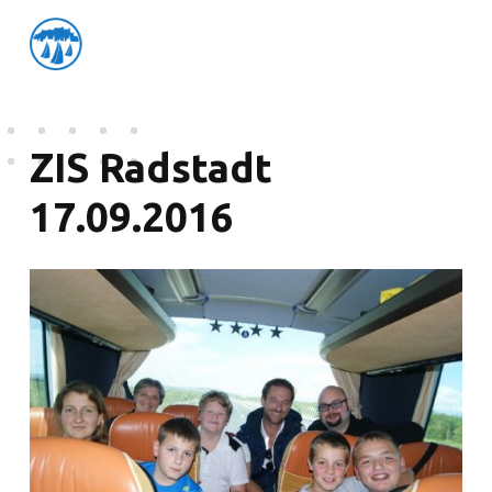
friedensflotte salzburg
Friedensflotte Salzburg
ZIS Radstadt
17.09.2016