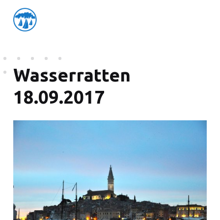
friedensflotte salzburg
Friedensflotte Salzburg
Wasserratten
18.09.2017