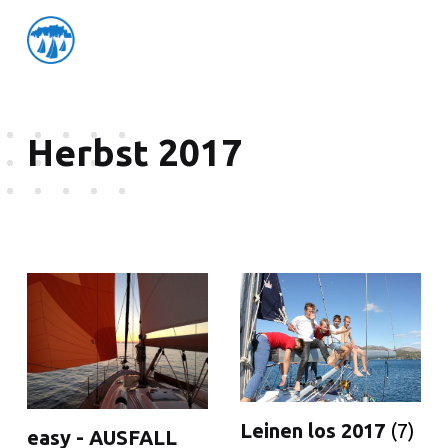
friedensflotte salzburg
Friedensflotte Salzburg
Herbst 2017
List of products
Leinen los 2017
(7)
easy - AUSFALL