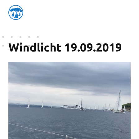
friedensflotte salzburg
Friedensflotte Salzburg
Windlicht 19.09.2019