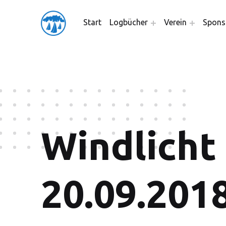
friedensflotte salzburg
Start
Logbücher
Verein
Spons
Friedensflotte Salzburg
Windlicht
20.09.201