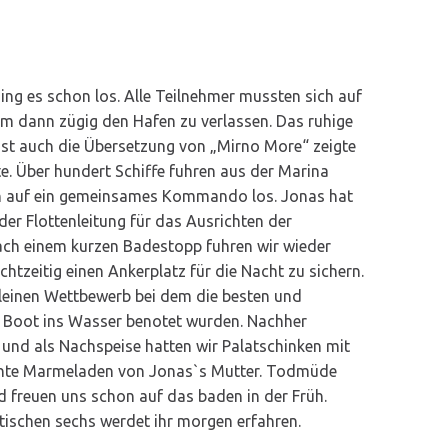
ing es schon los. Alle Teilnehmer mussten sich auf
um dann zügig den Hafen zu verlassen. Das ruhige
 ist auch die Übersetzung von „Mirno More“ zeigte
te. Über hundert Schiffe fuhren aus der Marina
nn auf ein gemeinsames Kommando los. Jonas hat
 der Flottenleitung für das Ausrichten der
ach einem kurzen Badestopp fuhren wir wieder
htzeitig einen Ankerplatz für die Nacht zu sichern.
kleinen Wettbewerb bei dem die besten und
m Boot ins Wasser benotet wurden. Nachher
 und als Nachspeise hatten wir Palatschinken mit
chte Marmeladen von Jonas`s Mutter. Todmüde
nd freuen uns schon auf das baden in der Früh.
ischen sechs werdet ihr morgen erfahren.