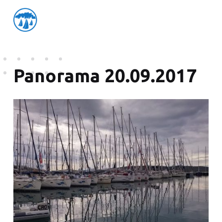
friedensflotte salzburg
Friedensflotte Salzburg
Panorama 20.09.2017