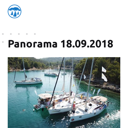
friedensflotte salzburg
Friedensflotte Salzburg
Panorama 18.09.2018