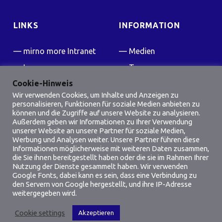
LINKS
INFORMATION
mirno more Intranet
Medien
Impressum
Team
Cookie-Hinweis
Kontakt
Presse
Wir verwenden Cookies, um Inhalte und Anzeigen zu
FAQ
personalisieren, Funktionen für soziale Medien anbieten zu
können und die Zugriffe auf unsere Website zu analysieren.
Friedensflotte Wiki
Außerdem geben wir Informationen zu Ihrer Verwendung
unserer Website an unsere Partner für soziale Medien,
Werbung und Analysen weiter. Unsere Partner führen diese
SOCIAL MEDIA
Informationen möglicherweise mit weiteren Daten zusammen,
die Sie ihnen bereitgestellt haben oder die sie im Rahmen Ihrer
Facebook
Instagram
Nutzung der Dienste gesammelt haben. Wir verwenden
Google Fonts, dabei kann es sein, dass eine Verbindung zu
den Servern von Google hergestellt, und ihre IP-Adresse
weitergegeben wird.
Cookie settings
Akzeptieren