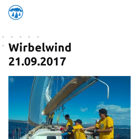
friedensflotte salzburg
Friedensflotte Salzburg
Wirbelwind
21.09.2017