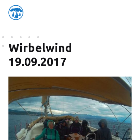
friedensflotte salzburg
Friedensflotte Salzburg
Wirbelwind
19.09.2017