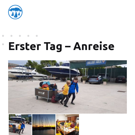
friedensflotte salzburg
Friedensflotte Salzburg
Erster Tag – Anreise