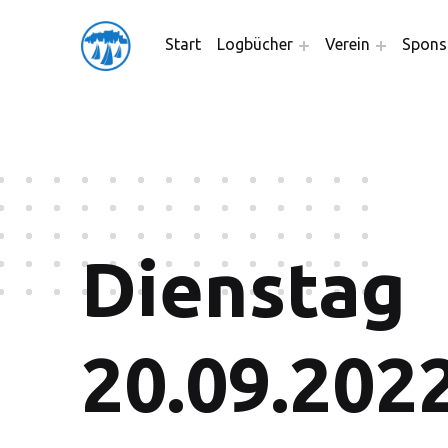
friedensflotte salzburg
Start
Logbücher
Verein
Spons
Friedensflotte Salzburg
Dienstag
20.09.202