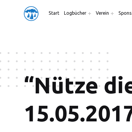
friedensflotte salzburg
Start
Logbücher
Verein
Spons
Friedensflotte Salzburg
“Nütze die
15.05.201