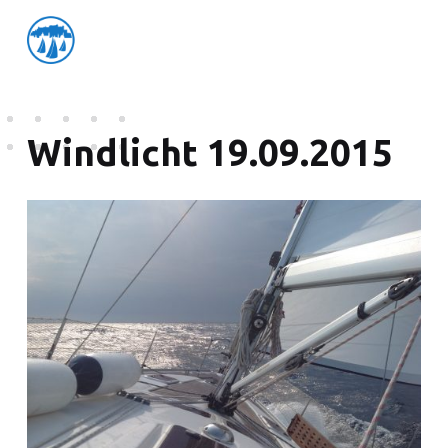
friedensflotte salzburg
Friedensflotte Salzburg
Windlicht 19.09.2015