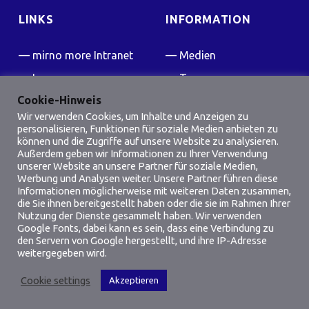
LINKS
INFORMATION
mirno more Intranet
Medien
Impressum
Team
Cookie-Hinweis
Kontakt
Presse
Wir verwenden Cookies, um Inhalte und Anzeigen zu
FAQ
personalisieren, Funktionen für soziale Medien anbieten zu
können und die Zugriffe auf unsere Website zu analysieren.
Friedensflotte Wiki
Außerdem geben wir Informationen zu Ihrer Verwendung
unserer Website an unsere Partner für soziale Medien,
Werbung und Analysen weiter. Unsere Partner führen diese
SOCIAL MEDIA
Informationen möglicherweise mit weiteren Daten zusammen,
die Sie ihnen bereitgestellt haben oder die sie im Rahmen Ihrer
Facebook
Instagram
Nutzung der Dienste gesammelt haben. Wir verwenden
Google Fonts, dabei kann es sein, dass eine Verbindung zu
den Servern von Google hergestellt, und ihre IP-Adresse
weitergegeben wird.
Cookie settings
Akzeptieren
Menu