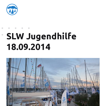
friedensflotte salzburg
Friedensflotte Salzburg
SLW Jugendhilfe
18.09.2014