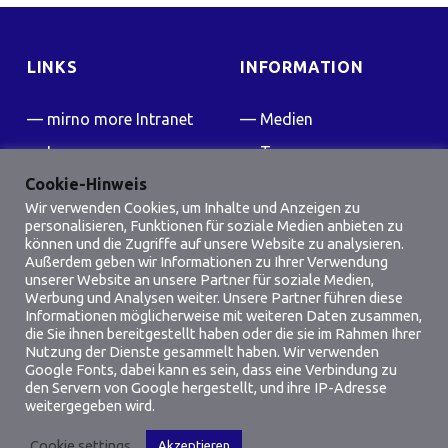
LINKS
INFORMATION
mirno more Intranet
Medien
Impressum
Team
Cookie-Hinweis
Kontakt
Presse
Wir verwenden Cookies, um Inhalte und Anzeigen zu
FAQ
personalisieren, Funktionen für soziale Medien anbieten zu
können und die Zugriffe auf unsere Website zu analysieren.
Friedensflotte Wiki
Außerdem geben wir Informationen zu Ihrer Verwendung
unserer Website an unsere Partner für soziale Medien,
Werbung und Analysen weiter. Unsere Partner führen diese
SOCIAL MEDIA
Informationen möglicherweise mit weiteren Daten zusammen,
die Sie ihnen bereitgestellt haben oder die sie im Rahmen Ihrer
Facebook
Instagram
Nutzung der Dienste gesammelt haben. Wir verwenden
Google Fonts, dabei kann es sein, dass eine Verbindung zu
den Servern von Google hergestellt, und ihre IP-Adresse
weitergegeben wird.
Cookie settings
Akzeptieren