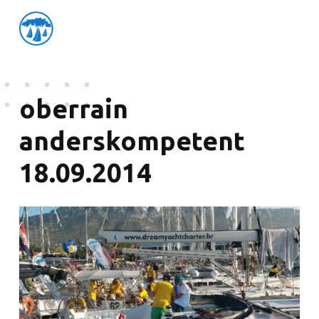
friedensflotte salzburg
Friedensflotte Salzburg
oberrain
anderskompetent
18.09.2014