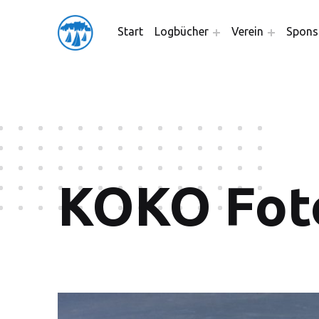
friedensflotte salzburg
Start
Logbücher
Verein
Spons
Friedensflotte Salzburg
KOKO Fot