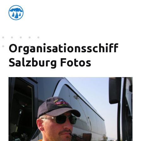
friedensflotte salzburg
Friedensflotte Salzburg
Organisationsschiff
Salzburg Fotos