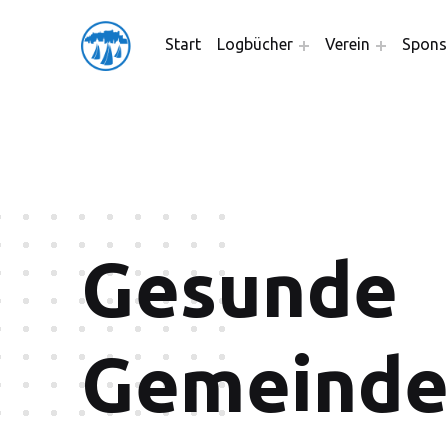
friedensflotte salzburg
Start
Logbücher
Verein
Spons
Friedensflotte Salzburg
Gesunde
Gemeinde