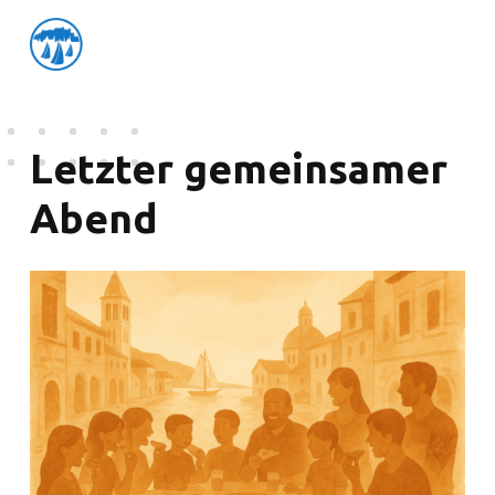
friedensflotte salzburg
Friedensflotte Salzburg
Letzter gemeinsamer
Abend