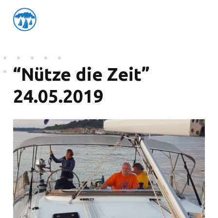
friedensflotte salzburg
Friedensflotte Salzburg
“Nütze die Zeit”
24.05.2019