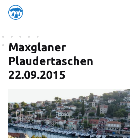
friedensflotte salzburg
Friedensflotte Salzburg
Maxglaner
Plaudertaschen
22.09.2015