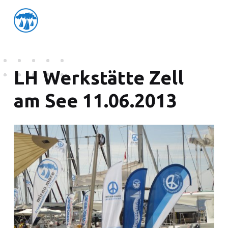
friedensflotte salzburg
Friedensflotte Salzburg
LH Werkstätte Zell
am See 11.06.2013